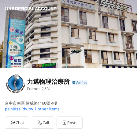
力邁物理治療所
Friends
2,531
台中市南區 建成路1160號 4樓
painless.idv.tw
1 other items
Chat
Call
Posts