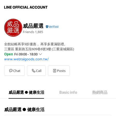
威品嚴選
Friends
1,885
全館結帳再享9折優惠， 再享多重滿額禮。
三重區 重新路五段609巷6號3樓 (三重湯城園區)
Open
Fri 09:00 - 18:00
www.webtaigoods.com.tw/
Sun
Closed
Mon
09:00 - 18:00
Tue
09:00 - 18:00
Chat
Call
Posts
Wed
09:00 - 18:00
Thu
09:00 - 18:00
Fri
09:00 - 18:00
Sat
Closed
威品嚴選 ● 健康生活
Basic info
熱銷商品
週一至週五 早上9:00 ~下午6:00 (配合國定假日)
威品嚴選 ● 健康生活