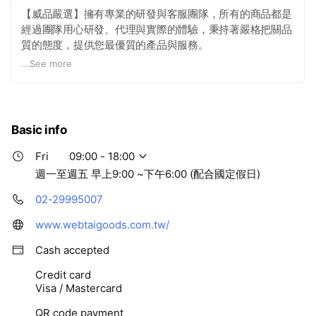
【威品嚴選】擁有專業的研發與客服團隊，所有的商品都是
經過團隊用心研發、代理與實際的體驗，秉持著嚴格把關品
質的態度，提供您最優質的產品與服務。
...
See more
【威品嚴選】團隊衷心的期盼您能夠在我們所提供的產品與
售後服務中享受到開心的購物體驗。您的批評與鼓勵都是督
促【威品嚴選】團隊不斷進步的動力，希望您能夠不吝指
教。
Basic info
【威品嚴選】服務時間會有專人為您服務喔。
Fri
09:00 - 18:00
星期一至星期五 09:00 ~ 18:00 (國定假日除外)
週一至週五 早上9:00 ~下午6:00 (配合國定假日)
電話：(02) 29995007
02-29995007
www.webtaigoods.com.tw/
Cash accepted
Credit card
Visa / Mastercard
QR code payment