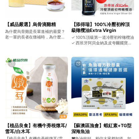
投保2000萬產品責任險 【京園_御
坊滴牛肉精】 👍富含 #牛磺酸、#
鐵 (鐵質含量特高 )、維生素、鋅、
B12、高蛋白營養、胺基酸，#0
【威品嚴選】烏骨滴雞精
【添得瑞】100%冷壓初榨頂
醣、#0脂肪、#0膽固醇。 👍從飼
級橄欖油Extra Virgin
養到製造，一條龍嚴謹管控。遵循
為什麼烏骨雞是長輩進補的最愛？
古法，陶甕滴製，製程中不加任何
老一輩的長者在燉補時，為什麼使
✓ 100%頂級第一道冷壓初榨橄欖油
中藥，不加任何一滴水，滴滴香
用的首選雞種就是烏骨雞。 為什麼
✓ 西班牙阿貝金納及皮夸爾國寶果
醇。
烏骨雞那麼珍貴? 因為烏骨雞不好
種(頂級必備果種) ✓ 發煙點215度
飼養，而且營養價值高，含有豐富
以上(一般190度) ✓ 角鯊烯含量
的維生素，及特有的黑色素美拉
0.31 ✓ 0.15酸價(歐盟規定0.8以
寧，所以價位成本相對地也比較
下，越低新鮮程度越優) ✓ 擁有千
高。因此也是市面上烏骨滴雞精比
年樹齡及200年高端技術生產供應
較少的原因之一。 要喝就喝不加一
經驗 ✓ 產地瓦倫西亞擁有獨一無二
滴水最香醇最好喝的烏骨滴雞精。
的宜人的地中海氣候 （全年日照
👉採取自然放養，從小雞到成雞飼
300天） ✓ 一瓶多用，可生飲、料
養130天以上，餵食以天然穀物及益
理煎煮炒炸、皮膚保養、潤喉
生菌，用天然健康的烏骨雞滴製而
成的滴雞精，讓您喝得健康與安
心。味道香醇，無腥味。 👉由通過
ISO , HACCP 國際認證知名大廠殺
菌包裝生產，讓您喝得健康與安
【植品良食】有機牛蒡根燉耳/
【蘇澳區漁會】蝦紅素+TG型
心。 👉SGS 檢驗合格。 ✓ 自然純
雪耳/白木耳
深海魚油
淨養殖 低脂零負擔 ✓ 養氣滋補首
選 烏骨雞 ✓ 15小時古法滴製 小分
【植品良食】有機牛蒡根燉耳/雪
❤魚油的好，相信大家都知道。如