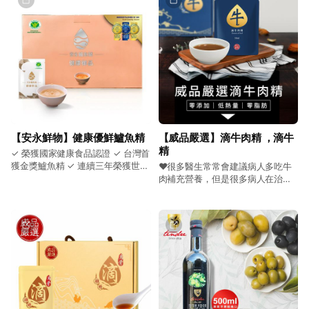
【安永鮮物】健康優鮮鱸魚精
【威品嚴選】滴牛肉精 ，滴牛
精
✓ 榮獲國家健康食品認證 ✓ 台灣首
獲金獎鱸魚精 ✓ 連續三年榮獲世界
❤很多醫生常常會建議病人多吃牛
品質金獎 ✓ 榮獲A.A 無添加三星認
肉補充營養，但是很多病人在治療
證 ✓ 第三方機構把關 健康零負擔
期間或手術後的恢復期間常常都沒
有食慾，導致營養不足。食慾對於
一個人的養分與元氣是非常重要
的。 這時候建議可以提供一些液體
類的食品予以補養。【御坊滴牛
精】即是很好的（送禮首選）。 ✓
榮獲台南市南得極品認證標章 ✓ 古
法傳承 陶甕滴法 慢火滴製12小時
✓ 產銷一條龍 通過SGS檢測 ✓ 通
過國際ISO22000、HACCP認證 ✓