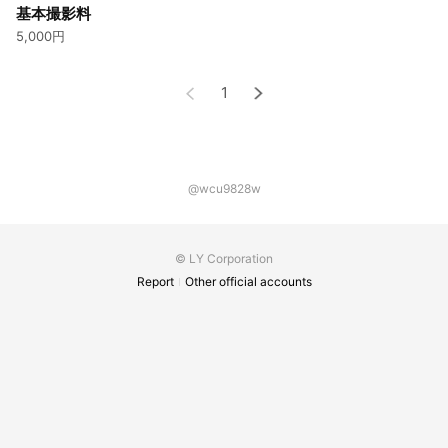
基本撮影料
5,000円
1
@wcu9828w
© LY Corporation
Report
Other official accounts