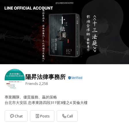
陽昇法律事務所
Friends
2,258
專業團隊、優質服務、贏的策略
台北市大安區 忠孝東路四段311號3樓之4 英倫大樓
Chat
Posts
Call