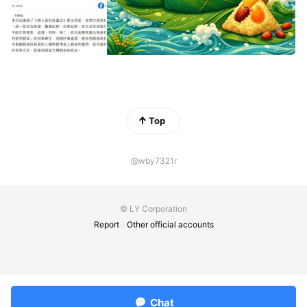
Top
@wby7321r
© LY Corporation
Report
Other official accounts
Chat