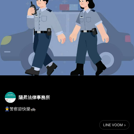
陽昇法律事務所
👮‍♂️警察節快樂🚓
感謝每一位警察同仁不分晝夜、堅守崗位，
LINE VOOM
守護社會治安，也守護著大家的平安。
向所有辛苦付出的警察英雄致上最誠摯的敬意！💙