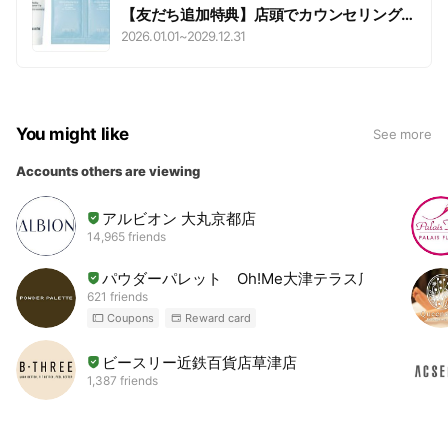
【友だち追加特典】店頭でカウンセリング
サービスを受けられた方にサンプルセット
2026.01.01
~
2029.12.31
をプレゼント♪
You might like
See more
Accounts others are viewing
アルビオン 大丸京都店
14,965 friends
パウダーパレット Oh!Me大津テラス店
621 friends
Coupons
Reward card
ビースリー近鉄百貨店草津店
1,387 friends