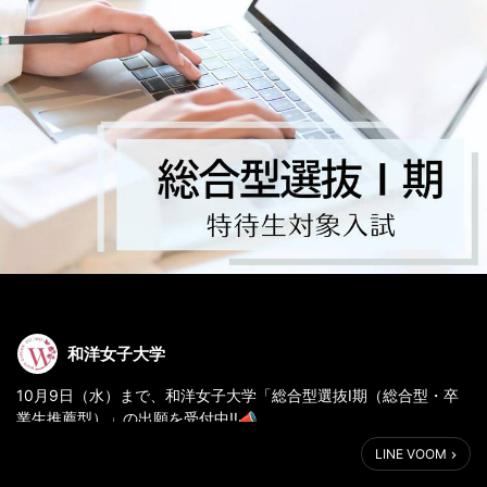
和洋女子大学
10月9日（水）まで、和洋女子大学「総合型選抜Ⅰ期（総合型・卒
業生推薦型）」の出願を受付中‼📣
総合型選抜の合格者は、授業料の半額が最長4年間免除✨になる特
LINE VOOM
待生制度「チャレンジ特待生」の選考試験を受けることができま
す🙌 出願方法や『募集要項』、『入試ガイド』、『総合型選抜ガ