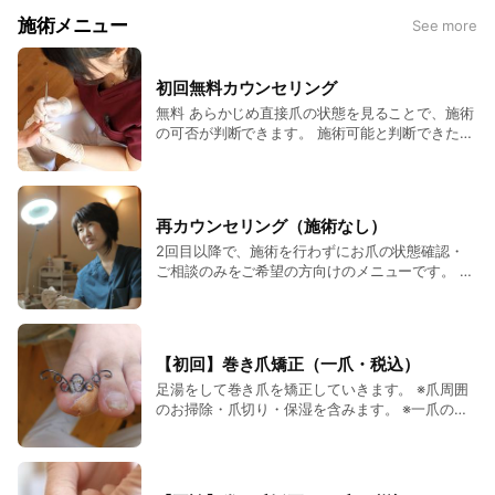
施術メニュー
See more
初回無料カウンセリング
無料 あらかじめ直接爪の状態を見ることで、施術
の可否が判断できます。 施術可能と判断できた場
合、爪の形やサイズによって使用する装具を確認
し、施術方針を決めて、大体の施術時間​を決め​ま
す。 この段階で巻き爪の程度、料金についてもご
案内できます。 かかる費用についてと、大体どの
再カウンセリング（施術なし）
くらいお時間を取っていただくかがわかること
2回目以降で、施術を行わずにお爪の状態確認・
で、予約も取りやすくなります。 ご納得いただけ
ご相談のみをご希望の方向けのメニューです。 ご
てから、施術のご予約をお取りいただいていま
予約枠を確保して対応するため、相談料として
す。 ※初回のみ無料です。 ※2回目以降の「施術な
1,100円（税込）を頂戴します。 ※装具の調整のみ
しのご相談（確認のみ）」は 1,100円（税込）と
の場合は無料です。ケアを伴う場合はメンテナン
なります。 ※装具の調整のみは無料です。
スメニューでのご案内となります。
【初回】巻き爪矯正（一爪・税込）
足湯をして巻き爪を矯正していきます。 ※爪周囲
のお掃除・爪切り・保湿を含みます。 ※一爪の矯
正でも、ご希望であれば両足の足湯・爪周囲のお
掃除・爪切り・保湿をさせていただきます（追加
料金は発生しません）。 重症度によってかかる施
術時間、料金が異なります。 軽度 15,400円 中度