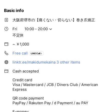
なやかで強い素材でできていて、半永久的に使用する事が
可能です。再度、爪が巻いてきた際には、お持ちの装具を
Basic info
装着して頂くことで再発予防をする事が出来ます。
大阪府堺市の【痛くない・切らない】巻き爪矯正
※施術室は2階になります。
Fri
10:00 - 20:00
不定休
~ ￥1,000
Free call
LINE Call
linktr.ee/makidumekaina
3 other items
Cash accepted
Credit card
Visa / Mastercard / JCB / Diners Club / American
Express
QR code payment
PayPay / Rakuten Pay / d Payment / au PAY
E-money