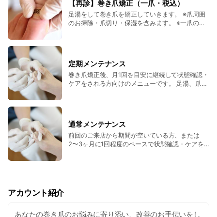
【再診】巻き爪矯正（一爪・税込）
17,600円 重度 20,900円 ・すべて一爪・税込で
足湯をして巻き爪を矯正していきます。 ※爪周囲
す。 ・初回の料金には使用する装具の代金が含ま
のお掃除・爪切り・保湿を含みます。 ※一爪の矯
れています。
正でも、ご希望であれば両足の足湯・爪周囲のお
掃除・爪切りをさせていただきます（追加料金は
発生しません）。 重症度によってかかる施術時
間、料金が異なります。 軽度 6,600円 中度
定期メンテナンス
8,800円 重度 12,100円 ・すべて一爪・税込で
巻き爪矯正後、月1回を目安に継続して状態確認・
す。 ・装具を紛失した場合は、別途装具の代金
ケアをされる方向けのメニューです。 足湯、爪周
（一つ8,800円/税込）がかかります。
りのお掃除、爪切り、保湿まで行います。 目安と
して、前回のメンテナンスから45日以内にご来店
の方が対象です。 両足 3,300円（税込） 【メン
テナンス料金について】 巻き爪矯正後のメンテナ
通常メンテナンス
ンス料金について、通い方に応じた料金区分を設
前回のご来店から期間が空いている方、または
けています。 月1回を目安に定期的にご来店いた
2〜3ヶ月に1回程度のペースで状態確認・ケアを
だいている方は、これまで通り両足3,300円（税
ご希望の方向けのメニューです。 足湯、爪周りの
込）で対応いたします。 一方で、前回から期間が
お掃除、爪切り、保湿まで行います。 目安とし
空いている場合や、2〜3ヶ月に1回程度のペース
て、前回のメンテナンスから46日以上空いている
で状態確認・ケアをご希望の場合は、爪の状態確
方が対象です。 両足 5,500円（税込） 【メンテ
認やケアにかかる時間・内容を考慮し、通常メン
ナンス料金について】 巻き爪矯正後のメンテナン
テナンスとして両足5,500円（税込）とさせてい
アカウント紹介
ス料金について、通い方に応じた料金区分を設け
ただきます。
ています。 月1回を目安に定期的にご来店いただ
いている方は、これまで通り両足3,300円（税
あなたの巻き爪のお悩みに寄り添い、改善のお手伝いをし