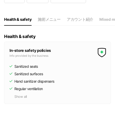
Wed
10:00 - 20:00
Thu
10:00 - 20:00
Fri
10:00 - 20:00
Sat
10:00 - 20:00
Health & safety
施術メニュー
アカウント紹介
Mixed m
不定休
Health & safety
In-store safety policies
Info provided by the business
Sanitized seats
Sanitized surfaces
Hand sanitizer dispensers
Regular ventilation
Show all