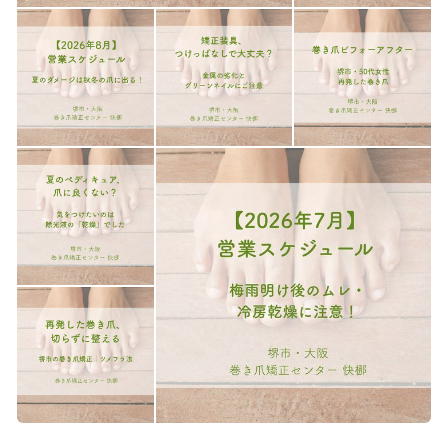
従来の矯正法は、何回も何回も繰り返しの通院が必要でし
たが、当院の矯正法は軽度、中等度の場合、平均で２～３
回で矯正可能です。従来の矯正法に比べ、一回当たりの施
術費用は割高な感じがしますが、実際は短期間で矯正する
事が可能なため、トータルすると施術費用は今までの巻き
爪矯正法より安く済みます。
※回数は爪の状態により異なる場合があります。
※巻き爪周囲の化膿や炎症等の異常が認められる場合はお
断りする場合もございます。
★納得の問診、説明！
患者様の巻いている爪の状態を確認、説明し納得していた
だいた上で矯正にはいります。また。矯正後の爪の状態も
再度確認、矯正前と矯正後の違いを患者様とともに確認し
ていくので安心です。
★再発も防止 患者様によっては、一度矯正され正常な爪
に戻った方でも、数年後には再度巻いてきてしまう方もい
ます。ですが、当院で使用する装具は心臓手術に使用され
るステントと同じ素材を使用していて、安全性が高く、し