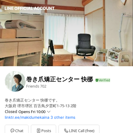
巻き爪矯正センター 快梛
Friends
702
巻き爪矯正センター 快梛です。
大阪府 堺市堺区 百舌鳥夕雲町1-75-13 2階
Closed
Opens Fri 10:00
linktr.ee/makidumekaina
3 other items
Sun
09:00 - 17:00,00:00 - 00:00
Mon
10:00 - 20:00
Tue
10:00 - 20:00
Chat
Posts
LINE Call (free)