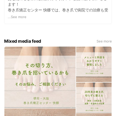
込）で対応いたします。 一方で、前回から期間が
ます！
空いている場合や、2〜3ヶ月に1回程度のペース
巻き爪矯正センター 快梛では、巻き爪で病院での治療も受
で状態確認・ケアをご希望の場合は、爪の状態確
けたことがあり、実際にツメフラを装着して変化を実感し
...
See more
認やケアにかかる時間・内容を考慮し、通常メン
たスタッフが巻き爪のお悩みをお聞きします。 どんなこと
テナンスとして両足5,500円（税込）とさせてい
ただきます。
でもぜひ一度ご相談ください。
★1回だけの施術で驚きの矯正！
Mixed media feed
See more
当院の矯正法と既存の矯正法の最も違う点は「矯正力」で
す。当院の矯正法は爪の性質を熟知し研究された方法で、
今変形している爪をその場で安全に、痛み無く矯正してい
きます。
★強い矯正力なのに安心安全 従来の矯正に比べ、矯正力
があるにもかかわらず、痛み無く安全に施術できます。
これも爪の性質を研究した結果可能となりました。矯正具
も心臓の手術に使用されるステントと同じ素材で出来てい
て、安全性、耐久性、柔軟性を兼ね備えた素材なので安心
です。
★施術費用が安く済む！