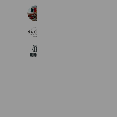
Piacere midorino
932 friends
Reward card
オーシャンスパ我孫子店
361 friends
DARE FIT 柏の葉店
556 friends