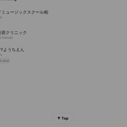
ドミュージックスクール柏
ds
美容クリニック
 friends
PYようちえん
ds
d card
Top