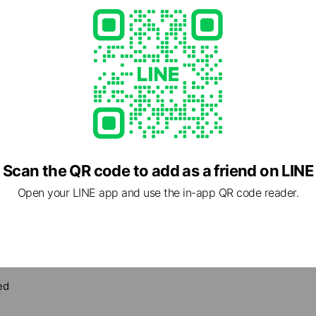
Scan the QR code to add as a friend on LINE
Open your LINE app and use the in-app QR code reader.
- 00:00
19時
 Call
llullr-salon
3 other items
ed