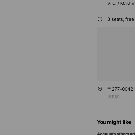
Visa / Maste
3 seats, free
〒277-004
逆井駅
You might like
Accounts others ar