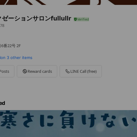
ゼーションサロンfullullr
78
6番22号 2F
alon
3 other items
Posts
Reward cards
LINE Call (free)
ed