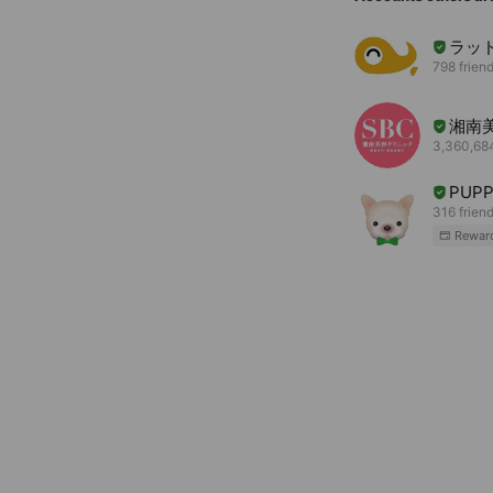
ラッ
798 frien
湘南
3,360,684
PUP
316 frien
Rewar