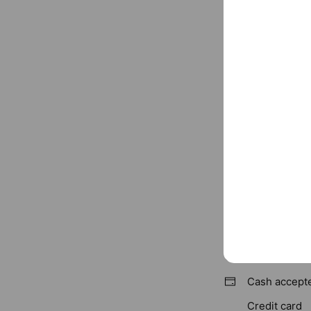
Basic info
Thu
00:00 
不定休 10時～
Free call
LINE
r.goope.jp/fu
Cash accept
Credit card