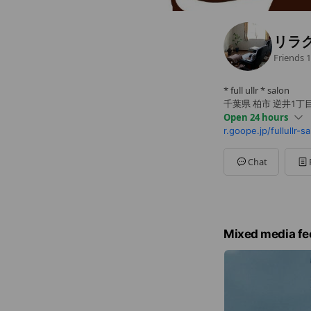
リラク
Friends
1
* full ullr * salon
千葉県 柏市 逆井1丁目
Open 24 hours
r.goope.jp/fullullr-s
Sun
00:00 - 00:00
Mon
00:00 - 00:00
Tue
00:00 - 00:00
Chat
Wed
00:00 - 00:00
Thu
00:00 - 00:00
Fri
00:00 - 00:00
Sat
00:00 - 00:00
不定休 10時～19時
Mixed media fe