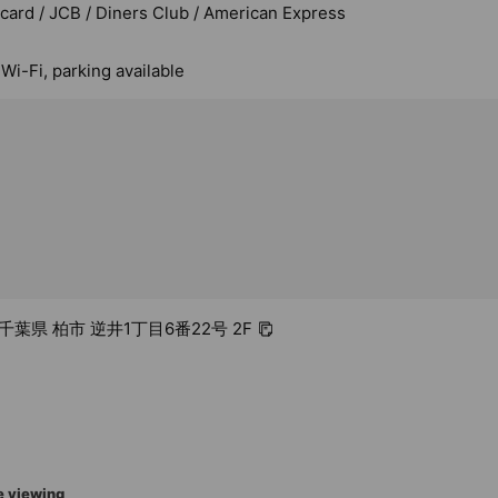
rcard / JCB / Diners Club / American Express
 Wi-Fi, parking available
2 千葉県 柏市 逆井1丁目6番22号 2F
e viewing