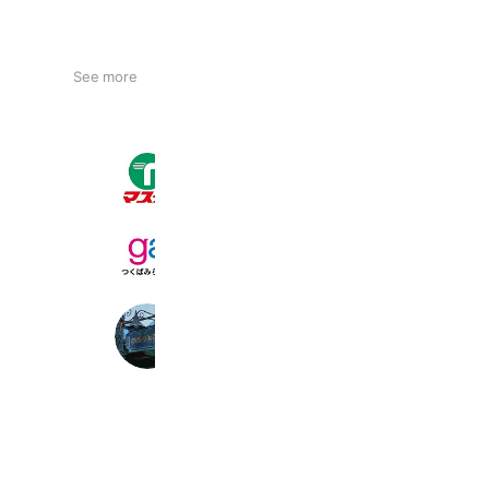
See more
マスダＴＡＩＲＡＹＡ並木店
3,353 friends
Coupons
Reward card
gaプログラミングスクールつくばみ
210 friends
黒澤新聞舗
482 friends