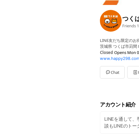
つく
Friends
1
LINE友だち限定の
茨城県 つくば市苅間 8
Closed
Opens Mon 0
www.happy298.com
Sun
Closed
Mon
09:00 - 17:30
Tue
09:00 - 17:30
Chat
Wed
09:00 - 17:30
Thu
09:00 - 17:30
Fri
09:00 - 17:30
Sat
Closed
アカウント紹介
LINEを通して
談もLINEのト