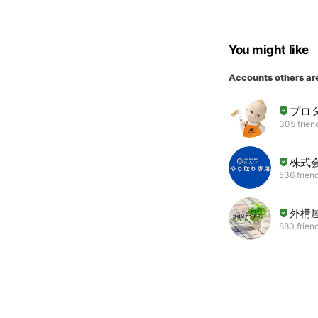
You might like
Accounts others ar
プロ
305 frien
株式
536 frien
外構
880 frien