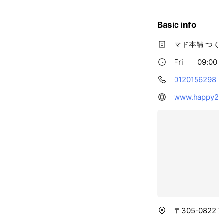
Basic info
マド本舗 つ
Fri
09:00 
0120156298
www.happy2
〒305-082