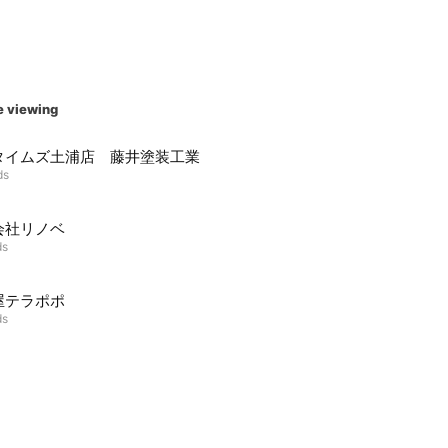
e viewing
タイムズ土浦店 藤井塗装工業
ds
会社リノベ
ds
屋テラポポ
ds