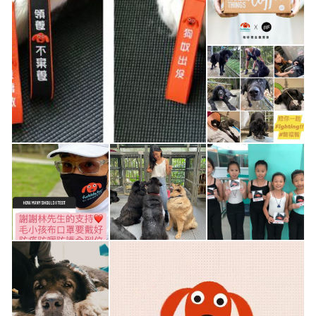
社團法人臺北市毛小孩幸福聯盟協會
聯絡專線 +886 986 660 662
立案字號：北市社會字號第3637號
電子發票愛心碼：99891（狗狗巴豆腰）
毛小孩幸福農莊 206 基隆市七堵區華新二路153號