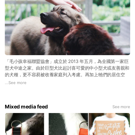
「毛小孩幸福聯盟協會」成立於 2013 年五月，為全國第一家巨
型犬中途之家。由於巨型犬比起討喜可愛的中小型犬或友善親和
的犬種，更不容易被收養家庭列入考慮。再加上牠們的居住空
間、飲食醫療、教養習慣與社會的刻板印象… ...等種種不利因
...
See more
素，使得被棄養的巨型犬幾乎等於進入死牢，沒有再生或尋找新
家的可能。
Mixed media feed
See more
本會專門救援遭受危難、不當飼養、身心受創的特殊巨型犬，將
獒犬、高加索犬... ...等乏人問津的棄養巨型犬從路邊、收容所、
動物之家等各式不宜長期居住的環境裡解救出來，讓牠們重拾對
世界與自己的信任，為他們找到一個能了解並珍惜他們的新家。