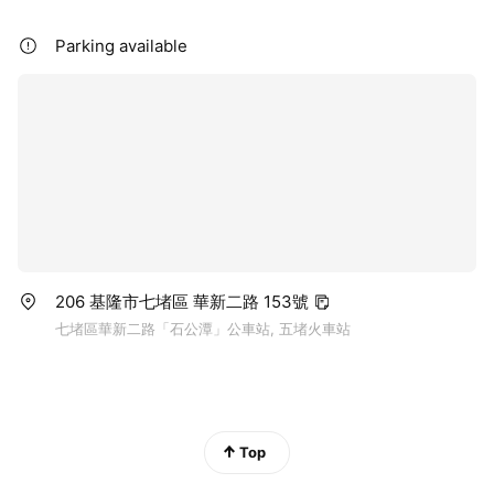
Parking available
206 基隆市七堵區 華新二路 153號
七堵區華新二路「石公潭」公車站, 五堵火車站
Top