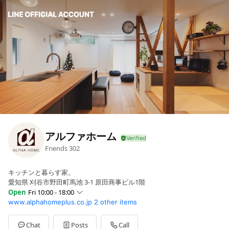
アルファホーム
Friends
302
キッチンと暮らす家。
愛知県 刈谷市野田町馬池 3-1 原田商事ビル1階
Open
Fri 10:00 - 18:00
www.alphahomeplus.co.jp
2 other items
Sun
10:00 - 18:00
Mon
10:00 - 18:00
Tue
10:00 - 18:00
Chat
Posts
Call