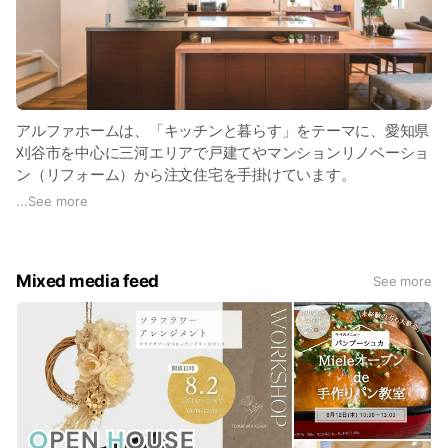
アルファホームは、「キッチンと暮らす」をテーマに、愛知県
刈谷市を中心に三河エリアで戸建てやマンションリノベーショ
ン（リフォーム）から注文住宅を手掛けています。
...
See more
家づくりで一番大切なことは？ 地盤、基礎、躯体、断熱性能
など基本的な構造部分はとても大切です。 でも今は当たり前
の時代。では本当に大切なことは何か。
Mixed media feed
See more
それは、快適な暮らし支え家族みんなが集まる居心地のよい
LDKをつくること。 そしてその中心となるものが「キッチ
ン」。 毎日そこで食事をつくり、家族みんながふれあい、話
をするのもおいしい食事があるから。 それを可能にするのが
どんなライフスタイルにも対応できるオーダーキッチン。 友
達がたくさん集まるキッチン。家族が集まりみんなで食事をつ
くるキッチン。 こだわりをもった厨房としてのキッチンなど
様々なシーンで活躍するキッチン。 当社ではキッチンからは