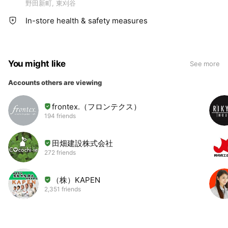
野田新町, 東刈谷
In-store health & safety measures
You might like
See more
Accounts others are viewing
frontex.（フロンテクス）
194 friends
田畑建設株式会社
272 friends
（株）KAPEN
2,351 friends