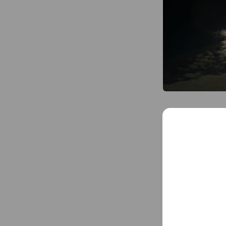
Coupon
1-

202