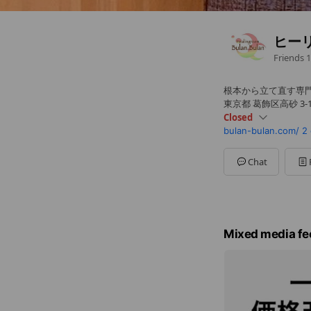
ヒーリ
Friends
1
根本から立て直す専
東京都 葛飾区高砂 3-1
Closed
bulan-bulan.com/
2 
Sun
Closed
Mon
10:00 - 17:00
Tue
10:00 - 17:00
Chat
Wed
10:00 - 17:00
Thu
Closed
Fri
10:00 - 17:00
Sat
10:00 - 17:00
最終受付17:00、予
Mixed media fe