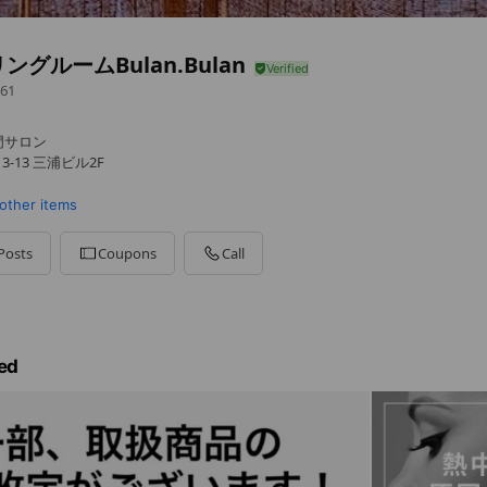
ングルームBulan.Bulan
61
門サロン
3-13 三浦ビル2F
other items
Posts
Coupons
Call
約優先女性専用サロン
ed