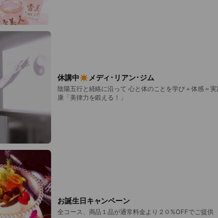
休講中✴︎メディ･リアン･ジム
陰陽五行と経絡に沿って 心と体のことを学び＋体感＝実
康「美律力を鍛える！」
お誕生日キャンペーン
全コース、商品１品が通常料金より２０%OFFでご提供