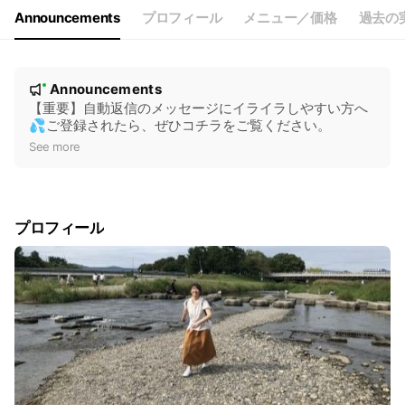
Announcements
プロフィール
メニュー／価格
過去の
N
Announcements
New
o
【重要】自動返信のメッセージにイライラしやすい方へ
💦ご登録されたら、ぜひコチラをご覧ください。
t
See more
i
c
e
プロフィール