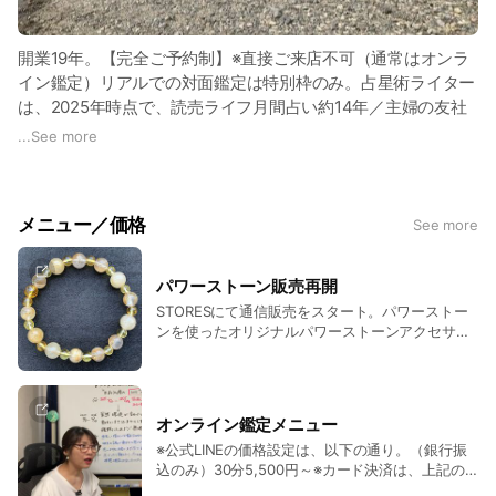
開業19年。【完全ご予約制】※直接ご来店不可（通常はオンラ
イン鑑定）リアルでの対面鑑定は特別枠のみ。占星術ライター
は、2025年時点で、読売ライフ月間占い約14年／主婦の友社
ゆうゆうtime約4年での占い記事を連載中。西洋占星術ホロス
...
See more
コープ・タロットを使って鑑定します。洗脳や無理な勧誘など
も一切ございません。2024年クレープ店開業閉店。2025年4
月AI音楽配信＋ギター教室へ。お問い合わせは（トークに50を
メニュー／価格
See more
ご記入ください。） 基本的に自動返信。
過去：イベント、セミナー、講演会、TV、新聞、雑誌などの
執筆、監修、商品企画、監修など、占いを使用したあらゆるサ
パワーストーン販売再開
ービスをご提供してきましたが、現在はAIを利用した様々な動
STORESにて通信販売をスタート。パワーストー
画配信やコンテンツ制作も行っています。
ンを使ったオリジナルパワーストーンアクセサリ
（実績一部） 2007年大阪本町を拠点に山田ありす事務所 開
ーを心を込めてお作りしております。限定のリア
ルの対面鑑定お客様のお声で再開したパワースト
業。2008年～トヨタ株式会社会報誌2年間原稿執筆。2009年
ーンですが、流行じゃなくても好きな方はおられ
～大都社「実際にあった怖い話」4年間原稿執筆。 2010年ト
るんですね！お客様のご提案に感謝です。このス
ライン大阪（株）設立と同時に執筆チームを結束。2010年～
オンライン鑑定メニュー
トーンたちは、火・地・風・水のパワーバランス
朝日放送 朝のテレビ番組「おはよう朝日です」/2014年～約5
※公式LINEの価格設定は、以下の通り。（銀行振
を補うことを目的にお作りしております。物質・
込のみ）30分5,500円～※カード決済は、上記の
年ThinkBee！シンクビーはちや 星占い執筆。2013年～読売ラ
感情・知性・情熱の足りない面を補えますよう
価格とは異なります。トークに「10」とご記入後
に！今後、メンテンナンスメニューの追加予定あ