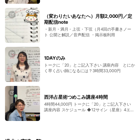
イフ月間占い、2022年主婦の友社ゆうゆうtimeで新月満月占
に、「オ」とご記入下さい。各メニューの条件が
り。ご自身で行いたい方は、つなぎ方の解説のシ
い連載中。
表示されます。お客様側で最終の「ご対応するま
ョート動画もございます。ご自身で行い方は安価
-過去の実績-
でお待ちください」というメッセージが表示され
で済みますので、ぜひご覧ください。 ご予約遠方
（変わりたいあなたへ）月額2,000円／定
2010年ナイトシャマラン監督 映画「エアベンダー」で４つの
ない限り、こちら側のご対応は行っておりません
のお客様にもご購入いただき、星5つの評価いた
期配信note
ので、何卒よろしくお願い申し上げます。
だきました。これからも少しずつ作品を増やして
エレメント診断を原稿執筆監修。2012年説話社 電子書籍 著書
・新月・満月・上弦・下弦（月4回の手書きノー
まいります。ありがとうございます！（URLへ飛
「山田ありすのハッピーアドバイス」を出版。2015年～占い
ト 公開と解説／音声配信 ・掲示板利用
んで口コミを見てみる）方はリンク先へ
アプリ「生化学占星術」 Yahoo占い「ニューロロジカル占星
術」ＬＩＮＥ占い「星密術」を監修。2016年～ＬＩＮＥ悩み
相談室でメール鑑定中。また、朝日カルチャースクール、大阪
1DAYのみ
ガス、日本ＩＢＭ株式会社、京都センチュリーホテル、ライオ
トークに「20」とご記入下さい 講座内容 とにか
ンズクラブ、日本フルハップ よりご依頼の占いセミナー講師
く早く占い師になるには？3時間33,000円
実績あり。2012年～2017年 毎年1月ラジオ大阪のラジオ番組の
ゲスト出演実績あり。2015年～読売神戸文化センターご協力
による癒しのイベントＧＡＭＥを3回主催。2018年2月トライ
ン大阪株式会社清算。2018年2月ABCラジオ大阪様「ほろ酔い
西洋占星術つめこみ講座4時間
朝日です」ゲスト出演2018年3月3日天満橋ブリッジ占いサロ
4時間44,000円 トークに「20」とご記入下さい
ン山田ありす事務所開業。2018年4月1日放送ＡＢＣラジオ様
講座内容 スケジュール ◆12サイン（星座）4エレ
メント・3クオリティ ◆10天体（太陽 月 水星 金
「高山トモヒロのオトナの部屋」ゲスト出演。開業後の鑑定実
星 火星 木星 土星 天王星 海王星 冥王星） ◆12ハ
績10,000名以上。（2019年3月時点）※敬称略
ウス（Asc、Ic、Dsc、Ｍｃなど） ◆アスペクト
◆未来予測1 トランジット ◆未来予測2 セカンダ
リプログレッション ◆未来予測3 ソーラアーク