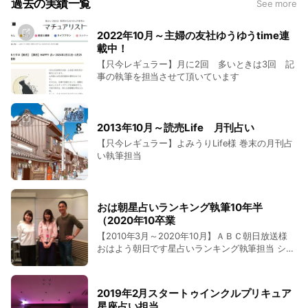
過去の実績一覧
See more
◆シナストリー相性診断 ◆チャートの解釈 ※お客
様のレベルに合わせてご対応します。
2022年10月～主婦の友社ゆうゆうtime連
載中！
【只今レギュラー】月に2回 多いときは3回 記
事の執筆を担当させて頂いています
2013年10月～読売Life 月刊占い
【只今レギュラー】よみうりLife様 巻末の月刊占
い執筆担当
おは朝星占いランキング執筆10年半
（2020年10卒業
【2010年3月～2020年10月】ＡＢＣ朝日放送様
おはよう朝日です星占いランキング執筆担当 シン
クビー様の星占いランキングＨＰ掲載（約5年）
2019年2月スタートゥインクルプリキュア
星座占い担当