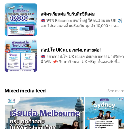
สมัครเรียนต่อ รับรับสิทธิพิเศษ
🇬🇧 𝐖𝐈𝐍 𝐄𝐝𝐮𝐜𝐚𝐭𝐢𝐨𝐧 แจกใหญ่ ให้คนเรียนต่อ UK ✈️
แจกโค้ดส่วนลดตั๋วเครื่องบิน มูลค่า 10,000 บาท
เลือกได้ 400+ สายการบินทั่วโลก 📌มี Offer แล้ว
อยากได้สิทธิ์ ทักไลน์เลย . 🎁 ผู้ที่สามารถรับสิทธิ์ได้
🙋‍♀️ ยื่นใบสมัคร มหาวิทยาลัยผ่าน WIN education
🙋‍♀️ ยื่นใบสมัคร ด้วยตัวเอง ได้รับ Offer แล้ว 🙋‍♀️
ต่อป.โท UK แบบเซฟงบหลายต่อ!
สมัครเรียนต่อในระบบ UCAS ผ่านโรงเรียน 🔍 เช็กม
🇬🇧 อยากต่อป.โท UK แบบเซฟงบหลายต่อ! มาปรึกษา
หาวิทยาลัยที่สามารถรับสิทธิ์ได้ ทักหาพี่ WIN ด่วน! .
พี่ WIN 📌ปรึกษาเรียนต่อ UK ฟรีทุกขั้นตอนกับพี่
✈️ รีบทักพี่ WIN ก่อนสิทธิ์ส่วนลดจะหมด . 🩵𝐖𝐈𝐍
WIN . 🎓The University of Sheffield 🏆
𝐄𝐝𝐮𝐜𝐚𝐭𝐢𝐨𝐧 ใกล้บ้านในประเทศไทย 🇹🇭 🏢 สาขาทั่ว
University in the Russell Group 🏆Ranked in
ไทย ติด BTS/MRT เดินทางสะดวก 📍 กรุงเทพฯ:
the Top 100 Universities in the World 🏆
Siam-MBK | เซ็นทรัลลาดพร้าว | จุฬาฯ-สามย่าน
Ranked 5th in the UK for Finance 🏆Triple-
มิตรทาวน์ | Sukhumvit EmSphere | เซ็นทรัลปิ่น
Accredited Business School 🎁พิเศษ สำหรับ
เกล้า | สีลม | เดอะมอลล์บางกะปิ | นนทบุรี 📍 ต่าง
Mixed media feed
See more
นักเรียนไทย ✅ทุนการศึกษาสูงสุด £3,000 ✅สาขา
จังหวัด: ขอนแก่น | อุบลราชธานี | เชียงใหม่ . 📲
MBA ทุนการศึกษาสูงสุด 50% ✅ส่วนลดค่าหอพัก
ไลน์ถามได้เลย 🌐 www.win-ed.com ☎️
£5,000 . 🎓University of Essex 🏆Ranked 12th
026617496👩‍☑️ *เงื่อนไขเป็นไปตามที่บริษัท
in the UK 🏆Triple-Accredited Business School
กำหนด . #เรียนต่อต่างประเทศ #เรียนต่อUK
🎁พิเศษ สำหรับนักเรียนไทย ✅ทุนการศึกษาสูงสุด
£5,000 ✅สาขา MBA ทุนการศึกษาสูงสุด 100%
✅ส่วนลดค่าหอพัก 50% . 🩵𝐖𝐈𝐍 𝐄𝐝𝐮𝐜𝐚𝐭𝐢𝐨𝐧 ใกล้
บ้านในประเทศไทย 🇹🇭 🏢 สาขาทั่วไทย ติด