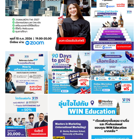
BTS/MRT เดินทางสะดวก 📍 กรุงเทพฯ: Siam-MBK
| เซ็นทรัลลาดพร้าว | จุฬาฯ-สามย่านมิตรทาวน์ |
Sukhumvit EmSphere | เซ็นทรัลปิ่นเกล้า | สีลม |
เดอะมอลล์บางกะปิ | นนทบุรี 📍 ต่างจังหวัด:
ขอนแก่น | อุบลราชธานี | เชียงใหม่ . 📲Official
Line id: .@𝘄𝗶𝗻𝗲𝗱𝘂𝗰𝗮𝘁𝗶𝗼𝗻 🌐 www.win-
ed.com ☎️ 026617496👩‍☑️ . #เรียนต่อต่าง
ประเทศ #เรียนต่อUK