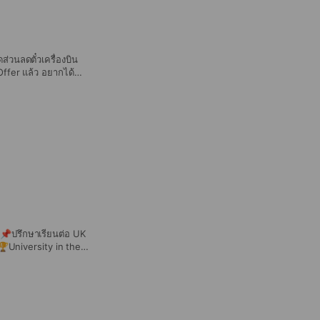
♀️ สมัครเรียนต่อในระบบ
 ทักหาพี่ WIN ด่วน! .
ทพฯ:
 | Sukhumvit
างจังหวัด:
 🌐 www.win-ed.com
เรียนต่อต่างประเทศ
 📌ปรึกษาเรียนต่อ UK
n the World 🏆
Business School 🎁