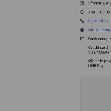
บริการแนะแน
Thu
09:00 
026617496
win-ed.com/
Cash accept
Credit card
Visa / Maste
QR code pay
LINE Pay