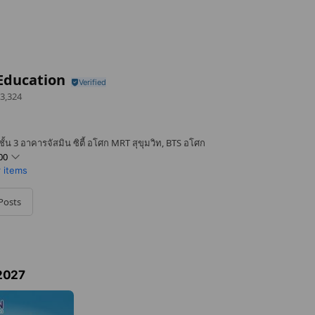
Education
3,324
้น 3 อาคารจัสมิน ซิตี้ อโศก MRT สุขุมวิท, BTS อโศก
00
r items
Posts
/2027