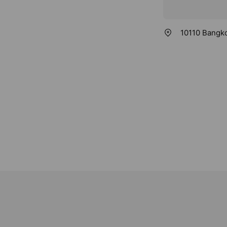
10110 Bangkok