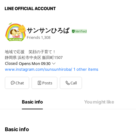
サンサンひろば
Friends
1,308
地域で応援 笑顔の子育て！
静岡県 浜松市中央区 飯田町1507
Closed
Opens Mon 09:30
www.instagram.com/sunsunhiroba/
1 other items
Sun
Closed
Mon
09:30 - 15:30
Tue
09:30 - 15:30
Chat
Posts
Call
Wed
09:30 - 15:30
Thu
09:30 - 15:30
Fri
09:30 - 15:30
Basic info
You might like
Sat
Closed
土曜開催あり。開催日はインスタ・HP等でご確認ください。
Basic info