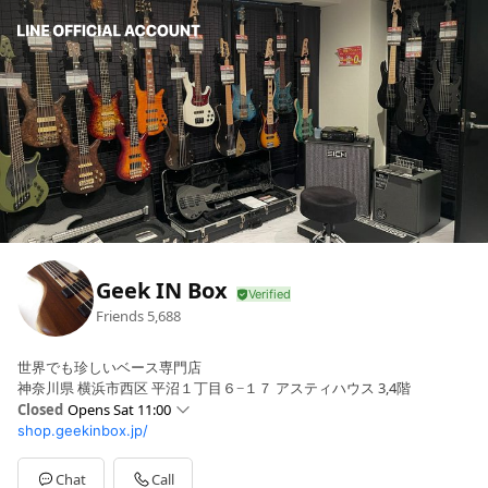
Geek IN Box
Friends
5,688
世界でも珍しいベース専門店
神奈川県 横浜市西区 平沼１丁目６−１７ アスティハウス 3,4階
Closed
Opens Sat 11:00
shop.geekinbox.jp/
Sun
11:00 - 20:00
Mon
11:00 - 20:00
Tue
11:00 - 20:00
Chat
Call