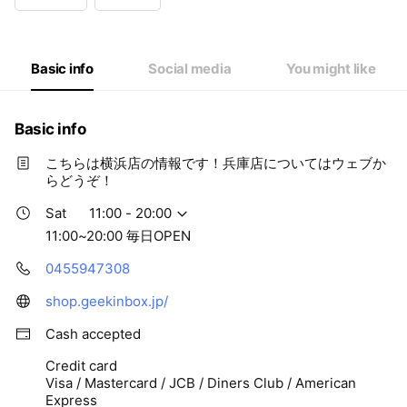
Wed
11:00 - 20:00
Thu
11:00 - 20:00
Fri
11:00 - 20:00
Sat
11:00 - 20:00
Basic info
Social media
You might like
11:00~20:00 毎日OPEN
Basic info
こちらは横浜店の情報です！兵庫店についてはウェブか
らどうぞ！
Sat
11:00 - 20:00
11:00~20:00 毎日OPEN
0455947308
shop.geekinbox.jp/
Cash accepted
Credit card
Visa / Mastercard / JCB / Diners Club / American
Express