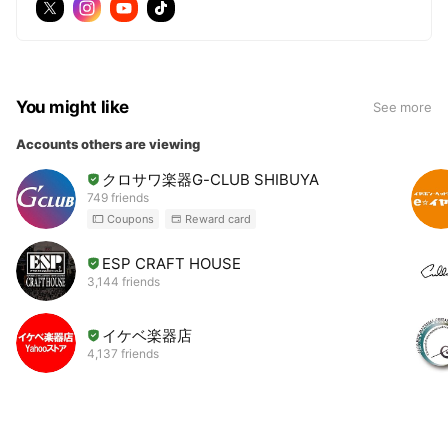
You might like
See more
Accounts others are viewing
クロサワ楽器G-CLUB SHIBUYA
749 friends
Coupons
Reward card
ESP CRAFT HOUSE
3,144 friends
イケベ楽器店
4,137 friends