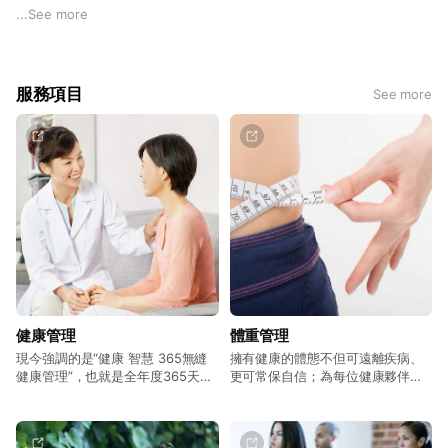
伴量身訂製全生命周期、全方位、全年度健康管理服務，讓健康
...
See more
落實在日常生活中，陪伴健康夥伴享受健康樂活人生。
服務項目
See more
健康管理
體重管理
現今強調的是“健康 智慧 365無縫
擁有健康的體態不但可遠離疾病、
健康管理”，也就是全年度365天的
更可常保自信；為每位健康夥伴提
健康管理概念。透過這樣的健康管
供量身訂製的體重管理計畫，完成
理及科學管理方法，將降低人們的
減重／脂目標。
不健康因素，提高生命健康素質和