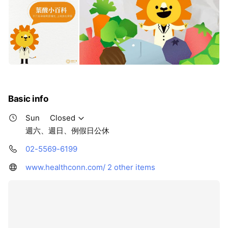
Basic info
Sun
Closed
週六、週日、例假日公休
02-5569-6199
www.healthconn.com/
2 other items