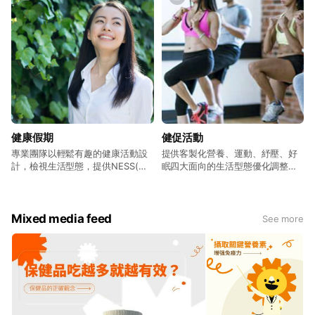
生活品質，以達到我們全人類生命
週期的健康目標，讓人們減輕病
痛、維持健康、延長壽命!
健康假期
健促活動
專業團隊以輕鬆有趣的健康活動設
提供客製化營養、運動、紓壓、好
計，檢視生活型態，提供NESS(營
眠四大面向的生活型態優化調整方
養、運動、紓壓、睡眠)的完整概念
案。
與個人化生活型態優化方案，引領
貴賓調整生活習慣，找回身心靈的
平衡。
Mixed media feed
See more