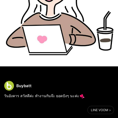
Buybatt
วันอังคาร สวัสดีค่ะ ทำงานกันจ๊ะ ยอดปังๆ นะค่ะ
LINE VOOM