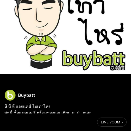
Buybatt
หึ หึ หึ แจกแค่นี้ ไม่เท่าไหร่
พุธนี้ ซื้อแบตเตอรี่ พร้อมของแจกเพียบ มาป่าวหล่ะ
สอบถาม คลิก http://line.me/ti/p/~@buybatt
LINE VOOM