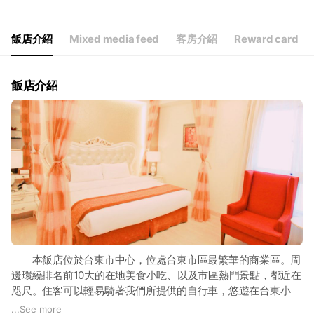
飯店介紹
Mixed media feed
客房介紹
Reward card
飯店介紹
本飯店位於台東市中心，位處台東市區最繁華的商業區。周
邊環繞排名前10大的在地美食小吃、以及市區熱門景點，都近在
咫尺。住客可以輕易騎著我們所提供的自行車，悠遊在台東小
城，享受小城的風土人情。
...
See more