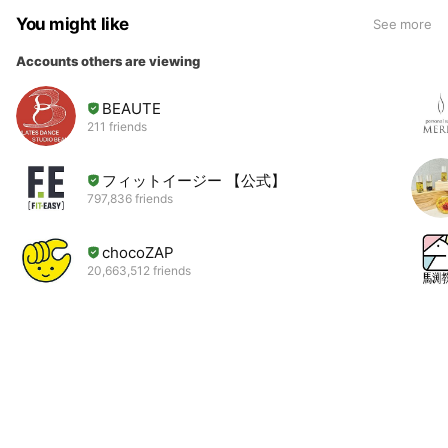
You might like
See more
Accounts others are viewing
BEAUTE
211 friends
フィットイージー 【公式】
797,836 friends
chocoZAP
20,663,512 friends