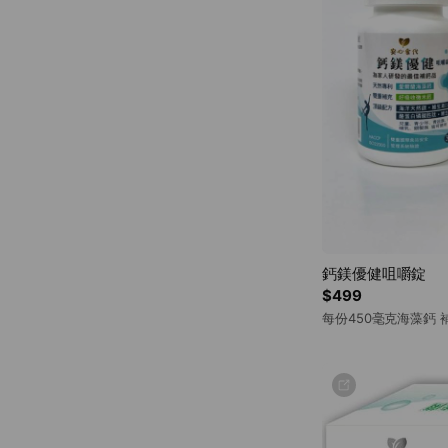
鈣鎂優健咀嚼錠
$499
每份450毫克海藻鈣