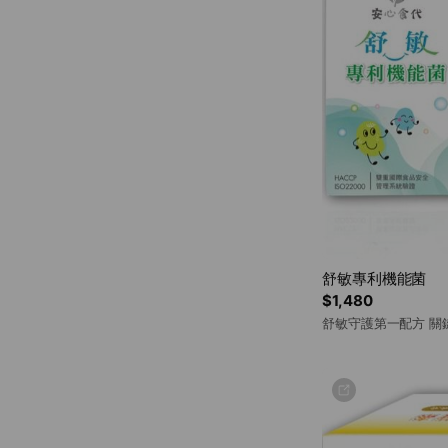
舒敏專利機能菌
$1,480
舒敏守護第一配方 關