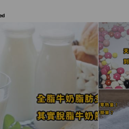
店。
ed
，我一直期許自己成為食品安全的專業把關者。 沒想到2013年，我
者。
族長輩，從事食品業多年、擁有食安專業的我，不禁思考著：究竟我
事件一次次發生，而黑心廠商的罰責卻一次次讓我們失望。
的渺小民眾，但我相信，我們還是有許多方法可以保護自己與家人。
資訊變得更親民好懂，讓大眾多具備一些食安常識，就有能力靠自己
滿食安危機的年代，保有那份，你我本該擁有的，屬於吃的幸福。
了《安心食代》的每一篇文章，力求提供最貼近生活的食品安全知識
，不再讓每一位祈求安心飲食的我們成為無辜的受害者。
活的食安資訊，並且一定要來逛逛，最貼近生活的食安知識網︰ 安心
om