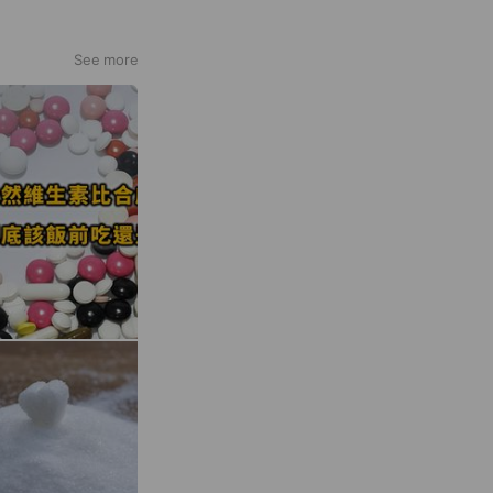
See more
們家族親友卻成為了
的專業還能為台灣社
挑選出值得信賴的食
，教您看懂食品廠商
食代