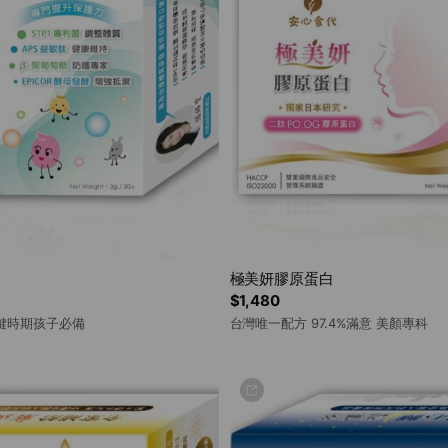
極美妍膠原蛋白
$1,480
鍵時期孩子必備
台灣唯一配方 97.4%滿意 美顏專科