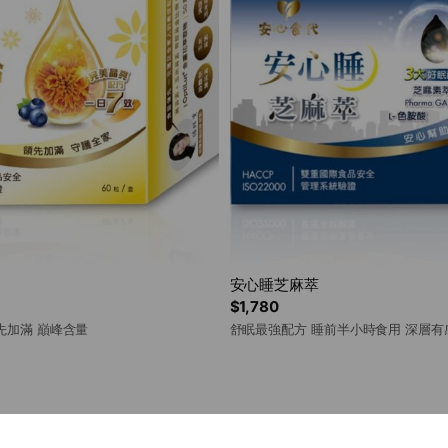
安心睡芝麻萃
$1,780
先加滿 巔峰含量
舒眠最強配方 睡前半小時食用 深層有