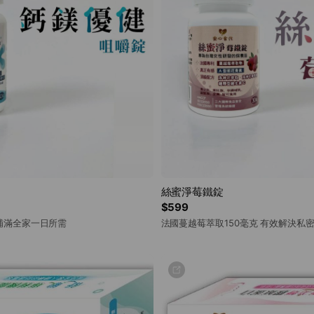
絲蜜淨莓鐵錠
$599
 補滿全家一日所需
法國蔓越莓萃取150毫克 有效解決私