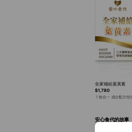
全家補給葉黃素
$1,780
７效合一 成分配方領
安心食代的故事