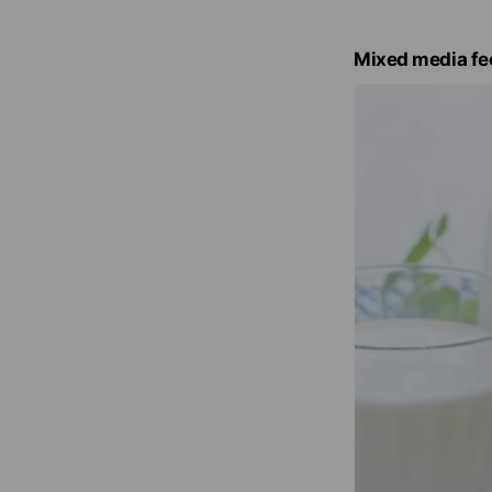
廠及五星級連鎖飯
Mixed media fe
投入食品領域十年
黑心油事件的受害
看著擔心憂慮的家
會做些什麼？
近年來，食品安全
雖然我們只是無力
只要讓食品安全的
品，可以在這個充
因此，我動筆寫下
沒有說清楚的秘密
免費提供最貼近生
https://food543.c