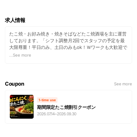
は！スタッフ一同お待ちしております。
求人情報
たこ焼・お好み焼き・焼きそばなどたこ焼酒場を主に運営
しております。「シフト調整月2回でスタッフの予定を最
大限尊重！平日のみ、土日のみもok！Ｗワークも大歓迎で
す♪たこ焼き・お好み焼・焼きそばなどの調理・販売をお
...
See more
願いします！おいしい「粉もん」の作り方を伝授致しま
す！お仕事を楽しみながらマスターして下さいネ！」 時
給・その他詳細は、TEL0745-55-6886(真美ケ丘本店)にお
問い合わせ下さい。
Coupon
See more
1-time use
期間限定たこ焼割引クーポン
2026.07.14
~
2026.09.30