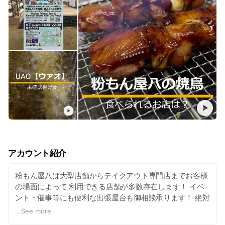
アカウント紹介
粉もん屋八は大型店舗からテイクアウト専門店までお客様
の場面によって 利用できる店舗が多数存在します！ イベ
ント・催事等にも便利な出張屋台も御相談承ります！ 絶対
に盛上げたい！失敗したくない！是非、奈良県B級グルメ
...
See more
グランプリ優勝の 実力を試してみてください！ それで