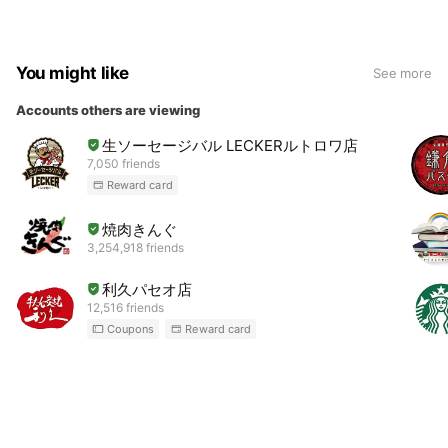
You might like
See more
Accounts others are viewing
生ソーセージバル LECKERルトロワ店
7,050 friends
Reward card
焼肉きんぐ
3,254,918 friends
利久パセオ店
12,516 friends
Coupons
Reward card