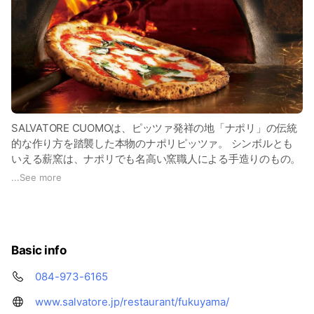
SALVATORE CUOMOは、ピッツァ発祥の地「ナポリ」の伝統
的な作り方を踏襲した本物のナポリピッツァ。 シンボルとも
いえる薪窯は、ナポリでも名高い窯職人による手造りのもの。
（一部店舗を除く）
...
See more
約450度の炎で一気に焼き上げられた生地は焦げ目が付いて香
ばしく、絶妙な美味しさ。石窯でしか味わえない本物のナポリ
ピッツァをお届けします。
Basic info
084-973-6165
www.salvatore.jp/restaurant/fukuyama/