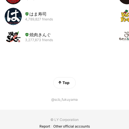
はま寿司
4,789,827 friends
焼肉きんぐ
3,277,873 friends
Top
@scb_fukuyama
© LY Corporation
Report
Other official accounts