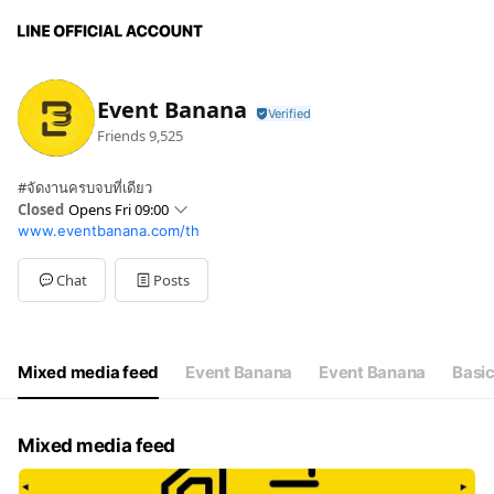
Event Banana
Friends
9,525
#จัดงานครบจบที่เดียว
Closed
Opens Fri 09:00
www.eventbanana.com/th
Sun
Closed
Mon
09:00 - 18:00
Tue
09:00 - 18:00
Chat
Posts
Wed
09:00 - 18:00
Thu
09:00 - 18:00
Fri
09:00 - 18:00
Sat
Closed
Mixed media feed
Event Banana
Event Banana
Basic
Mixed media feed