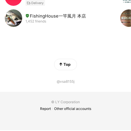
Delivery
FishingHouse一竿風月 本店
1,452 friends
Top
@vsa8155j
© LY Corporation
Report
Other official accounts