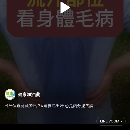
健康加油讚
出汗位置竟藏警訊？#這裡易出汗 恐是內分泌失調
.
流汗，是人體自我調節的重要機制。
LINE VOOM
但若您發現，總是特定部位出汗特別明顯，可能不是單純怕熱，而
是 #體質失衡 的表現。