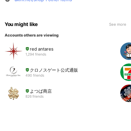
You might like
See more
Accounts others are viewing
red antares
1,294 friends
クロノスゲート公式通販
490 friends
よつば商店
826 friends