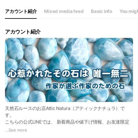
アカウント紹介
Mixed media feed
Basic info
You migh
アカウント紹介
天然石ルースのお店Attic Natura（アティックナチュラ）で
す。
こちらの公式LINEでは、 新着商品や値下げ情報、お友達限定
クーポンコードなど、お友達トークにていち早くお知らせして
...
See more
おります。