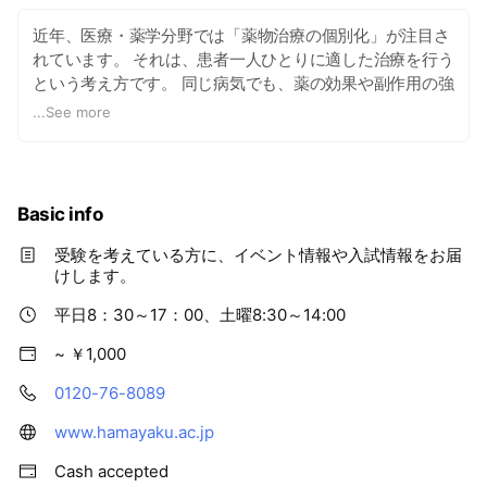
近年、医療・薬学分野では「薬物治療の個別化」が注目さ
れています。 それは、患者一人ひとりに適した治療を行う
という考え方です。 同じ病気でも、薬の効果や副作用の強
さは個人によって異なり、 その全てに的確に対応できる知
...
See more
識が、いま必要とされています。 苦しみを理解し、温かい
心配りのできる「惻隠の心」は欠かせません。 本学では、
学生一人ひとりの個性を伸ばし、専門的な知識と 心の温か
さを持つ薬剤師育成を目指した教育を実践します。
Basic info
受験を考えている方に、イベント情報や入試情報をお届
けします。
平日8：30～17：00、土曜8:30～14:00
~ ￥1,000
0120-76-8089
www.hamayaku.ac.jp
Cash accepted