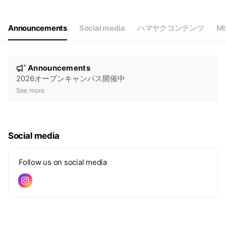
Announcements
Social media
ハマヤクコンテンツ
Mi
N
Announcements
New
o
2026オープンキャンパス開催中
t
See more
i
c
e
Social media
Follow us on social media