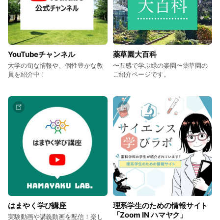
YouTubeチャンネル
薬草園大百科
大学の旬な情報や、個性豊かな教
〜五感で学ぶ緑の楽園〜薬草園の
員を紹介中！
ご紹介ページです。
はまやく学び講座
理系学生のための情報サイト
「Zoom IN ハマヤク」
実験動画や講義動画を配信！楽し