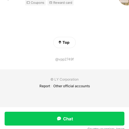
Coupons
Reward card
Top
@vpp2749f
© LY Corporation
Report
Other official accounts
Chat