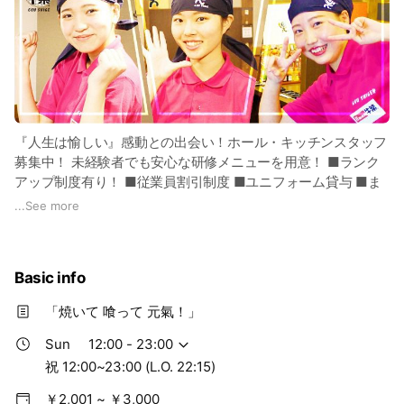
『人生は愉しい』感動との出会い！ホール・キッチンスタッフ
募集中！ 未経験者でも安心な研修メニューを用意！ ■ランク
アップ制度有り！ ■従業員割引制度 ■ユニフォーム貸与 ■ま
かない制度あり ■交通費支給 ■社員登用あり（店長候補・正
...
See more
社員も同時募集中） ■従業員割引制度 ご応募お待ちしており
ます！ ※店舗まで直接お電話ください！
Basic info
「焼いて 喰って 元氣！」
Sun
12:00 - 23:00
祝 12:00~23:00 (L.O. 22:15)
￥2,001 ~ ￥3,000