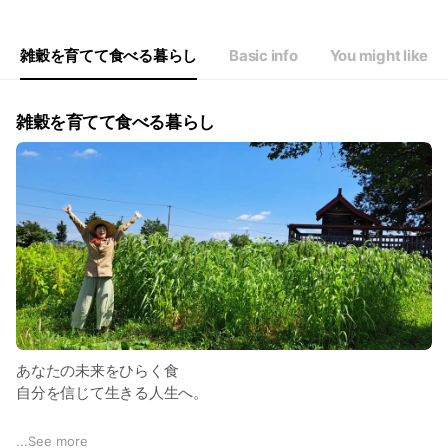
雑穀を育てて食べる暮らし
Basic info
You might like
雑穀を育てて食べる暮らし
あなたの未来をひらく食
自分を信じて生きる人生へ。
つぶつぶ料理は、
...
See more