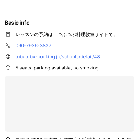
食べるほど体と心が整う食のスタイル。
✔料理が苦手でも安心
Basic info
✔お子さん連れ歓迎
✔遠方からの参加もOK
レッスンの予約は、つぶつぶ料理教室サイトで。
青森・弘前｜2016年スタート
090-7936-3837
tubutubu-cooking.jp/schools/detail/48
▼ まずは体験レッスンから
5 seats, parking available, no smoking