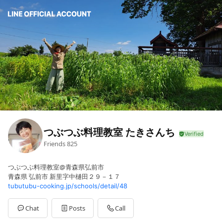
つぶつぶ料理教室 たきさんち
Friends
825
つぶつぶ料理教室@青森県弘前市
青森県 弘前市 新里字中樋田２９－１７
tubutubu-cooking.jp/schools/detail/48
Chat
Posts
Call