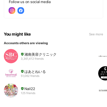
Follow us on social media
You might like
See more
Accounts others are viewing
湘南美容クリニック
3,361,412 friends
はあとねいる
51,062 friends
Nail22
125 friends