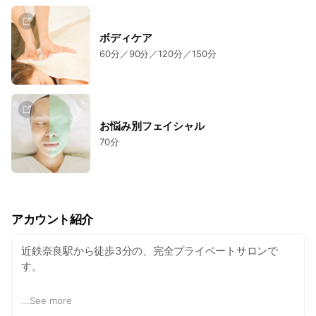
ボディケア
60分／90分／120分／150分
お悩み別フェイシャル
70分
アカウント紹介
近鉄奈良駅から徒歩3分の、完全プライベートサロンで
す。
個人サロンだからこそ味わえる、自分だけのゆったりした
...
See more
時間の中で、アロマの香りや、トリートメントのタッチで