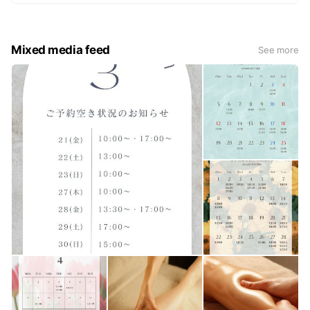
極上の癒しをお届けします。
日頃の疲れを癒しにぜひお越しください。
Mixed media feed
See more
＿＿＿＿
お着替えのご用意もお店でしていますので、お持ちいただ
くものはありません。
〈ご来店からお帰りまで〉
ご来店→カウンセリング→お着替え→フットバス→トリー
トメント→拭き取り→お着替え→アフターティー→お会計
→お帰り