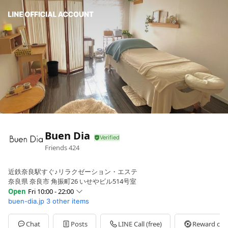
Buen Dia
Friends
424
近鉄奈良駅すぐ♪リラクゼーション・エステ
奈良県 奈良市 角振町26 いせやビル514号室
Open
Fri 10:00 - 22:00
buen-dia.jp
3 other items
Sun
10:00 - 22:00
Mon
10:00 - 22:00
Tue
10:00 - 22:00
Chat
Posts
LINE Call (free)
Reward car