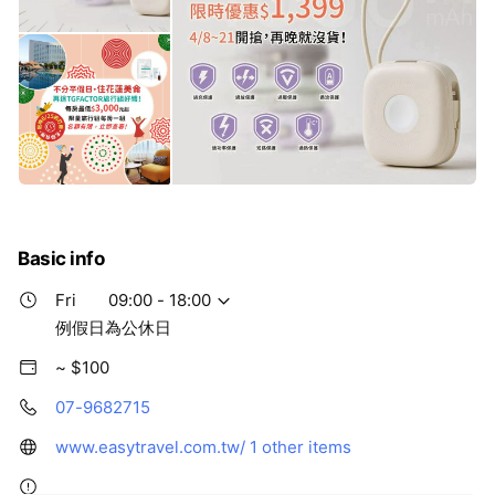
Basic info
Fri
09:00 - 18:00
例假日為公休日
~ $100
07-9682715
www.easytravel.com.tw/
1 other items