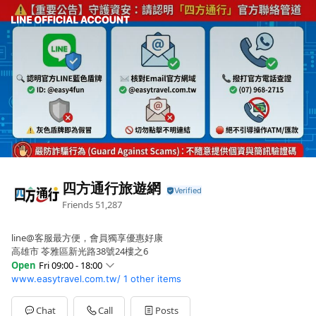
四方通行旅遊網
Friends
51,287
line@客服最方便，會員獨享優惠好康
高雄市 苓雅區新光路38號24樓之6
Open
Fri 09:00 - 18:00
www.easytravel.com.tw/
1 other items
Sun
Closed
Mon
09:00 - 18:00
Tue
09:00 - 18:00
Chat
Call
Posts