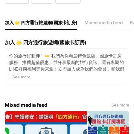
Wed
09:00 - 18:00
Thu
09:00 - 18:00
Fri
09:00 - 18:00
Sat
Closed
加入 🌟 四方通行旅遊網(國旅卡訂房)
Mixed media feed
Ba
例假日為公休日
加入 🌟 四方通行旅遊網(國旅卡訂房)
你的旅行好夥伴！👐 我們為你精選特色飯店、國旅卡訂房
服務、推薦超值優惠，並分享最新的旅行資訊。還有專屬的
LINE好康福利等你來拿！立即加入成為我們的會員，和我們
一起開啟精彩旅程吧！😊
...
See more
Mixed media feed
See more