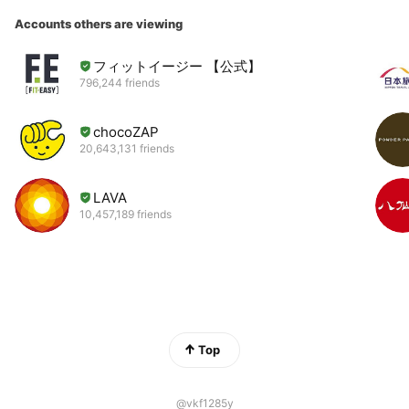
Accounts others are viewing
フィットイージー 【公式】
796,244 friends
chocoZAP
20,643,131 friends
LAVA
10,457,189 friends
Top
@vkf1285y