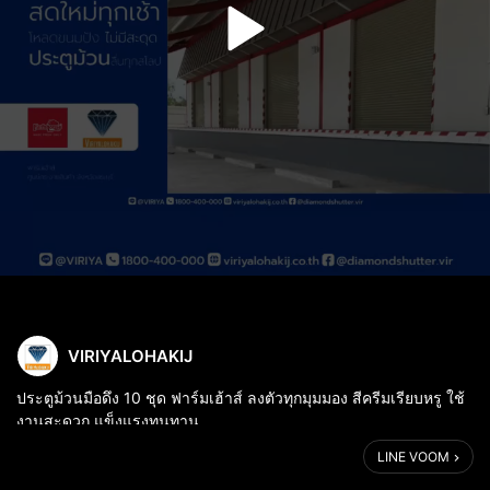
VIRIYALOHAKIJ
ประตูม้วนมือดึง 10 ชุด ฟาร์มเฮ้าส์ ลงตัวทุกมุมมอง สีครีมเรียบหรู ใช้
งานสะดวก แข็งแรงทนทาน
LINE VOOM
บริษัท วิริยะโลหะกิจ จำกัด
📌 ผลิต-จำหน่าย-ติดตั้ง ประตูม้วน เมทัลชีท โครงสร้างเบา นั่งร้าน