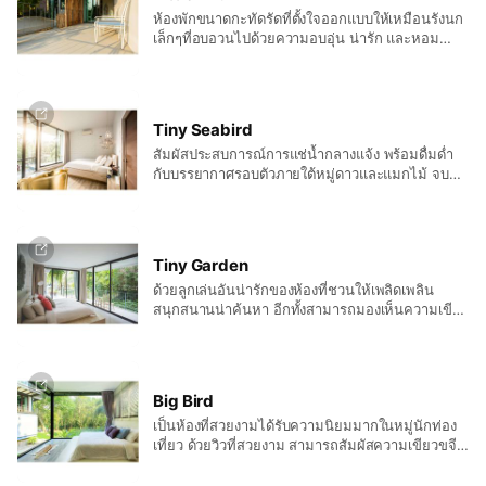
ห้องพักขนาดกะทัดรัดที่ตั้งใจออกแบบให้เหมือนรังนก
เล็กๆที่อบอวนไปด้วยความอบอุ่น น่ารัก และหอม
หวาน เชิญชวนให้เข้ามาค้นหาด้วยรูปแบบที่แปลกตา
พร้อมชวนให้หวนรำลึกไปยังวันวานในวัยเด็ก รับรอง
ได้ว่าเป็นอีกค่ำคืนที่หลับตาไปพร้อมรอยยิ้มแน่นอน
แม้ว่าห้องจะเล็กแต่เครื่องอำนวยความสะดวกไม่เล็ก
Tiny Seabird
ตาม ฟรีมินิบาร์ยังมีบริการเหมือนเช่นเคย
สัมผัสประสบการณ์การแช่น้ำกลางแจ้ง พร้อมดื่มด่ำ
กับบรรยากาศรอบตัวภายใต้หมู่ดาวและแมกไม้ จบ
ด้วยเอนกายพักผ่อนในที่นอนหนานุ่ม คงไม่มีอะไร
สุขใจไปกว่าวันพักผ่อนดีๆที่มาพร้อมเครื่องอำนวย
ความสะดวกครบครัน รวมถึงฟรีมินิบาร์ ที่พร้อมส่งทุก
ท่านเข้านอนด้วยรอยยิ้มและความสุขสบาย
Tiny Garden
ด้วยลูกเล่นอันน่ารักของห้องที่ชวนให้เพลิดเพลิน
สนุกสนานน่าค้นหา อีกทั้งสามารถมองเห็นความเขียว
ของป่าไม้และสวนหย่อม หรือลำน้ำได้อย่างชัดเจน
เตียงขนาดใหญ่หนานุ่มที่ชวนให้เข้าไปห่อตัว พร้อม
นั่งดูภาพยนตร์ที่คุณสามารถเลือกหยิบยืมได้จากห้อง
สมุด อ่างน้ำอันเป็นเอกลักษณ์และการตกแต่งแบบ
Big Bird
เรียบง่ายสไตน์โมเดิ้น พร้อมเครื่องอำนวยความ
เป็นห้องที่สวยงามได้รับความนิยมมากในหมู่นักท่อง
สะดวกครบครัน รวมถึง ฟรี มินิบาร์ ก็ทำให้วันที่
เที่ยว ด้วยวิวที่สวยงาม สามารถสัมผัสความเขียวขจี
เหนื่อยล้ากลายเป็นวันพักผ่อนเบาๆ สบายๆ ได้เช่นกัน
ของต้นไม้อย่างใกล้ชิด และมองเห็นสายน้ำลำภาชี
อย่างชัดเจน อีกทั้งขนาดห้องที่โอ่โถง พร้อมที่นอน