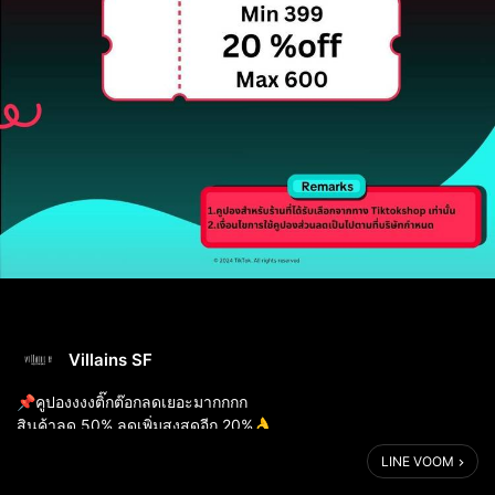
Villains SF
📌คูปองงงงติ๊กต๊อกลดเยอะมากกกก
สินค้าลด 50% ลดเพิ่มสูงสุดอีก 20%👌
กดhttps://www.tiktok.com/@villainssf_footwear
LINE VOOM