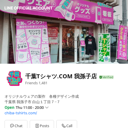
千葉Tシャツ.COM 我孫子店
Friends
1,481
オリジナルウェアの製作 各種デザイン作成
千葉県 我孫子市 白山１丁目７−７
Open
Thu 11:00 - 20:00
chiba-tshirts.com/
Sun
Closed
Mon
11:00 - 20:00
Tue
11:00 - 20:00
Chat
Posts
Call