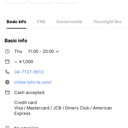
Wed
Closed
Thu
11:00 - 20:00
Fri
11:00 - 20:00
Sat
11:00 - 20:00
Basic info
FAQ
Social media
You might like
Basic info
Thu
11:00 - 20:00
~ ￥1,000
04-7137-9513
chiba-tshirts.com/
Cash accepted
Credit card
Visa / Mastercard / JCB / Diners Club / American
Express