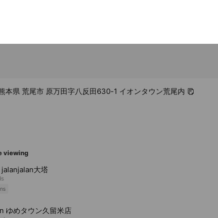
01 熊本県 荒尾市 原万田字八反田630-1 イオンタウン荒尾内
e viewing
 jalanjalan大塔
ds
ns
 tan ゆめタウン久留米店