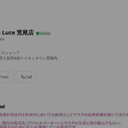
la Luce 荒尾店
64
ィスショップ
字八反田630-1 イオンタウン荒尾内
Posts
Call
ed