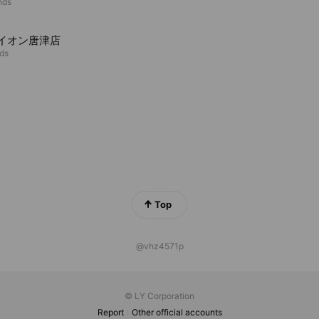
nds
.v イオン唐津店
nds
Top
@vhz4571p
© LY Corporation
Report
Other official accounts