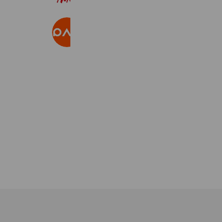
22,569,156 friends
パルクローゼット
3,077,319 friends
Coupons
Reward card