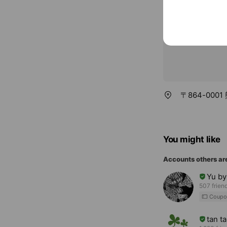
〒864-00
You might like
Accounts others ar
Yu by
507 frien
Coupo
tan