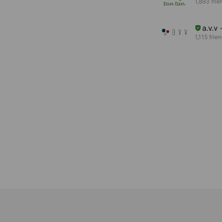
1,893 frie
a.v
1,115 frie