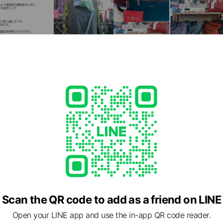
24
Scan the QR code to add as a friend on LINE
lable, no smoking
Open your LINE app and use the in-app QR code reader.