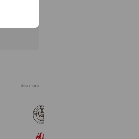
See more
BENiBOTAN cosmetics
4,335 friends
Coupons
H&M