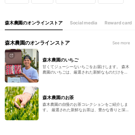
Wed
Closed
Thu
Closed
Fri
11:00 - 16:00
Sat
11:00 - 16:00
森木農園のオンラインストア
Social media
Reward card
森木農園のオンラインストア
See more
森木農園のいちご
甘くてジューシーないちごをお届けします。 森木
農園のいちごは、厳選された新鮮なものだけを取
り扱っています。 日々丁寧に育てられたいちご
は、鮮やかな赤色と瑞々しい果肉が特徴で、その
甘さと香りは一口で幸せな気分にさせてくれま
す。 お菓子作りやデザートのトッピングはもちろ
森木農園のお茶
ん、そのままでも美味しくお召し上がりいただけ
森木農園の自慢のお茶コレクションをご紹介しま
ます。 毎日新鮮ないちごをお届けすることをお約
す。 厳選された新鮮なお茶は、豊かな香りと深い
束します。ぜひ、この機会に森木農園の自慢のい
味わいが特徴です。 日常のリラックスタイムはも
ちごをご賞味ください。
ちろん、贈答用としても喜ばれる美しいパッケー
ジで特別なひとときを演出します。ぜひ、この機
会に森木農園の高品質なお茶をご賞味ください。