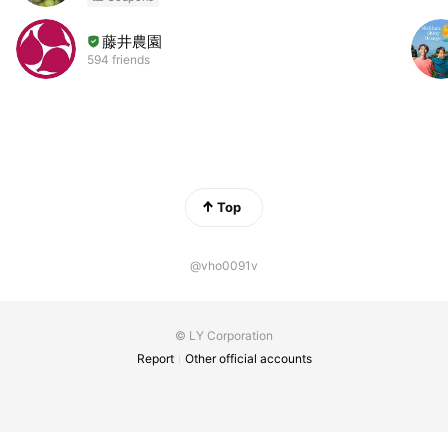
藤井農園
594 friends
Top
@vho0091v
© LY Corporation
Report
Other official accounts