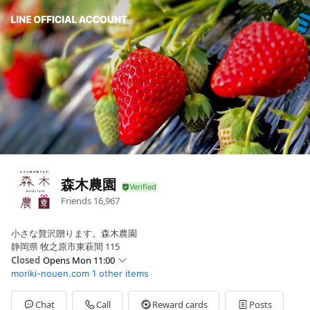
森木農園
Friends
16,967
小さな贅沢贈ります。森木農園
静岡県 牧之原市東萩間 115
Closed
Opens Mon 11:00
moriki-nouen.com
1 other items
Sun
11:00 - 16:00
Mon
11:00 - 16:00
Tue
11:00 - 16:00
Chat
Call
Reward cards
Posts