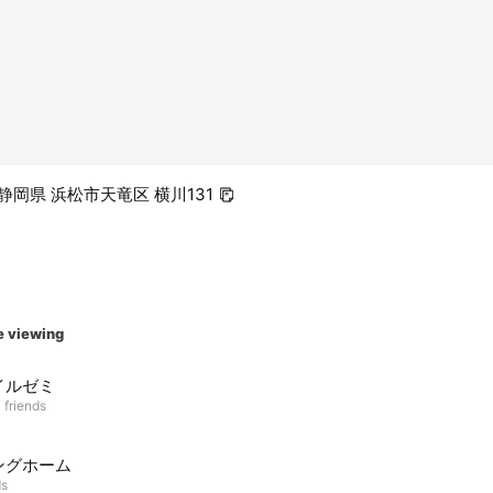
1 静岡県 浜松市天竜区 横川131
e viewing
イルゼミ
 friends
ングホーム
ds