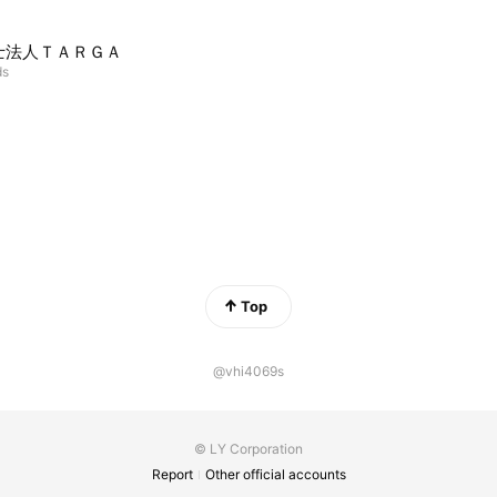
士法人ＴＡＲＧＡ
ds
Top
@vhi4069s
© LY Corporation
Report
Other official accounts