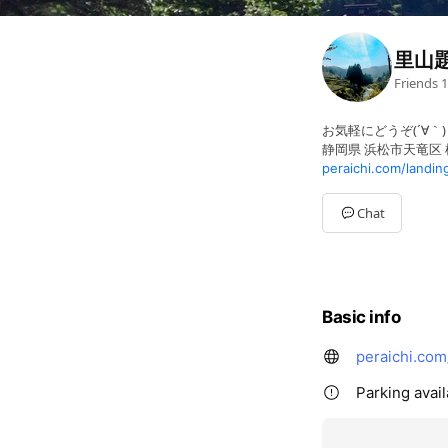
里山
Friends
1
お気軽にどうぞ(´∀｀)
静岡県 浜松市天竜区 
peraichi.com/landi
Chat
Basic info
peraichi.co
Parking avail