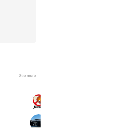
See more
（有）鎌田白蟻
218 friends
プロタイムズ浜松西店
642 friends