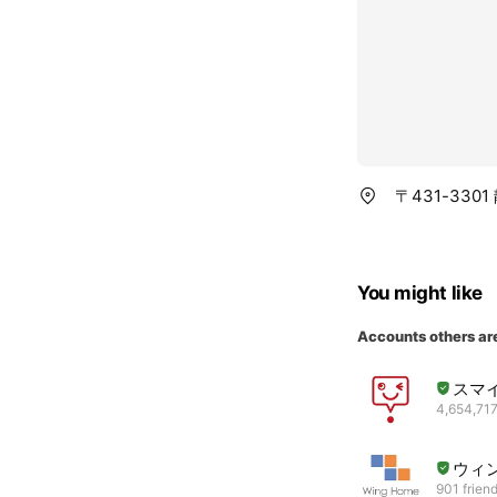
〒431-330
You might like
Accounts others ar
スマ
4,654,717
ウィ
901 frien