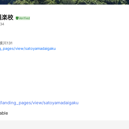
題楽校
34
横川131
ng_pages/view/satoyamadaigaku
m/landing_pages/view/satoyamadaigaku
able