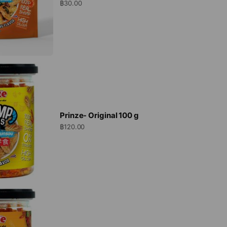
฿30.00
Prinze- Original 100 g
฿120.00