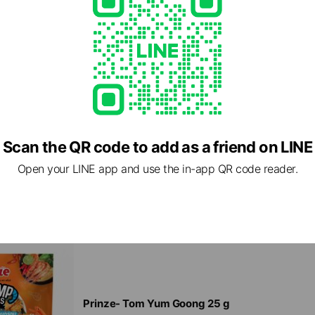
Prinze- Original 25 g
Scan the QR code to add as a friend on LINE
฿30.00
Open your LINE app and use the in-app QR code reader.
Prinze- Tom Yum Goong 25 g