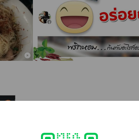
น้ำพริกคางกุ้ง 40 g
฿40.00