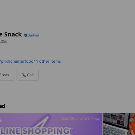
e Snack
,356
prikhominterfood/
1 other items
Posts
Call
ed