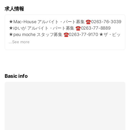
小林☆SANA
求人情報
★Mac-House アルバイト・パート募集 ☎0263-76-3039
★ゆいが アルバイト・パート募集 ☎0263-77-8889
★peu moche スタッフ募集 ☎0263-77-9170 ★ザ・ビッ
グ三郷店 スタッフ募集 （レジ・生鮮・惣菜・品出しほ
...
See more
か） ☎0263-77-6611
Basic info