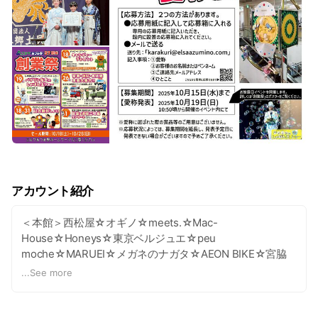
アカウント紹介
＜本館＞西松屋☆オギノ☆meets.☆Mac-
House☆Honeys☆東京ベルジュエ☆peu
moche☆MARUEI☆メガネのナガタ☆AEON BIKE☆宮脇
書店☆カーブス☆理容プラージュ☆美容プラージュ☆クリ
...
See more
ーニングの巴屋☆New old style ゆいが☆花つづみ☆どん
八☆あうん堂療術院☆キッズランド☆ならい塾☆犬の学校
☆宝くじチャンスセンター ＜食品館＞ザ・ビッグ☆菓舗