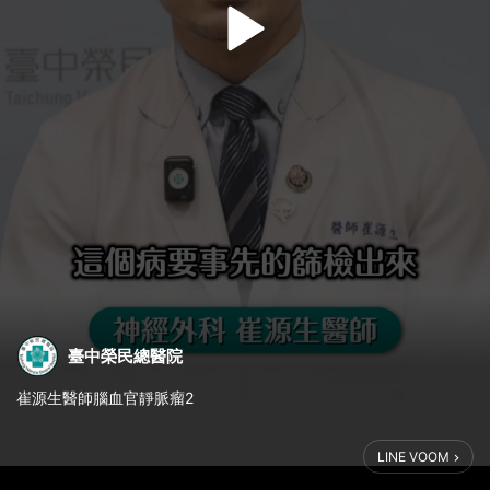
臺中榮民總醫院
崔源生醫師腦血官靜脈瘤2
LINE VOOM