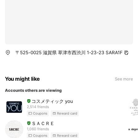
〒525-0025 滋賀県 草津市西渋川 1-23-23 SARA1F
You might like
See more
Accounts others are viewing
コスメティック you
2,514 friends
Coupons
Reward card
ＳＡＣＲＥ
1,060 friends
Coupons
Reward card