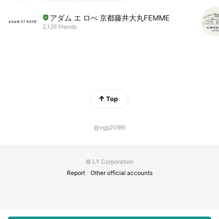
アダム エ ロぺ 京都藤井大丸FEMME
2,126 friends
Top
@vgg2096t
© LY Corporation
Report
Other official accounts