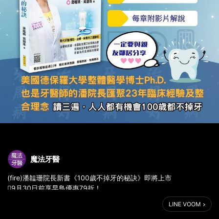
魔法牙醫
(fire)潘韞珊院長新書《100歲不掉牙的秘訣》即將上市
9月30日前享早鳥優惠79折！
全彩印刷
LINE VOOM
定價 420 元 / 本
早鳥價 332 元 / 本