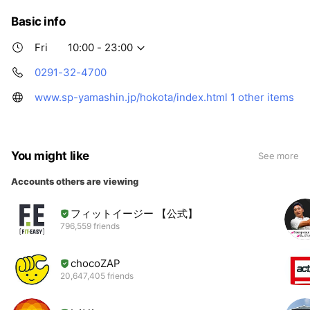
Basic info
Fri
10:00 - 23:00
0291-32-4700
www.sp-yamashin.jp/hokota/index.html
1 other items
You might like
See more
Accounts others are viewing
フィットイージー 【公式】
796,559 friends
chocoZAP
20,647,405 friends