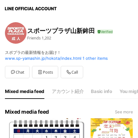
スポーツプラザ山新鉾田
Friends
1,202
スポプラの最新情報をお届け！
www.sp-yamashin.jp/hokota/index.html
1 other items
Chat
Posts
Call
Mixed media feed
アカウント紹介
Basic info
You migh
Mixed media feed
See more