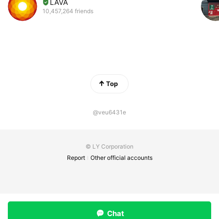
LAVA
10,457,264 friends
Top
@veu6431e
© LY Corporation
Report
Other official accounts
Chat